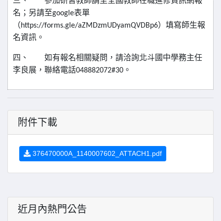
三、
參加研習教師請至全國教師在職進修資訊網報
名；另請至
表單
google
（
）填寫師生報
https://forms.gle/aZMDzmUDyamQVDBp6
名資訊。
四、
如有報名相關疑問，請洽詢北斗國中學務主任
李良展，聯絡電話
。
048882072#30
附件下載
376470000A_1140007602_ATTACH1.pdf
近月內熱門公告