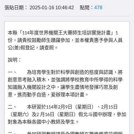
張貼日期： 2025-01-16 10:46:42 點閱：
478
本縣「
年度世界機關王大賽師生培訓實施計畫」
114
1
份，請貴校鼓勵師生踴躍參加，並本權責惠予參與人員
公
差
假登記，請查照。
(
)
說明：
一、
為培育學生對於科學與創造的態度與認識，將
創意思考融入積木，並強調將學校教育中所學得的科學
知識融入機關設計之中，讓學生盡情地發揮巧思及創
意，進而動手自造，爰辦理本項計畫。
二、
本研習於
年
月
日（星期日）、
月
日
114
2
9
2
15
（星期六）及
月
日（星期日）假北斗國中辦理，參加
2
16
對象為本縣各國中小教師及學生。