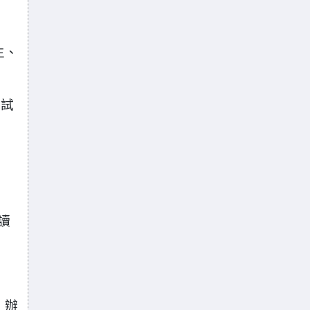
生、
免試
讀
」辦