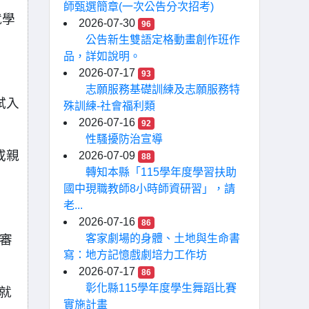
師甄選簡章(一次公告分次招考)
就學
2026-07-30
96
公告新生雙語定格動畫創作班作
品，詳如說明。
2026-07-17
93
志願服務基礎訓練及志願服務特
試入
殊訓練-社會福利類
2026-07-16
92
性騷擾防治宣導
或親
2026-07-09
88
轉知本縣「115學年度學習扶助
國中現職教師8小時師資研習」，請
老...
2026-07-16
86
生審
客家劇場的身體、土地與生命書
寫：地方記憶戲劇培力工作坊
2026-07-17
86
彰化縣115學年度學生舞蹈比賽
更就
實施計畫