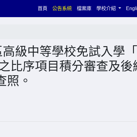
(current)
首頁
公告系統
檔案庫
學校介紹
Engl
區高級中等學校免試入學
」之比序項目積分審查及後
查照。