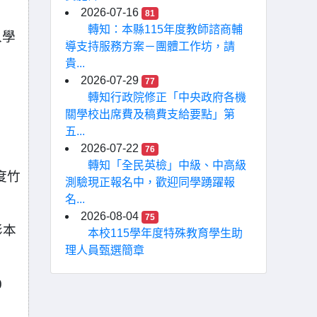
2026-07-16
81
轉知：本縣115年度教師諮商輔
入學
導支持服務方案－團體工作坊，請
貴...
2026-07-29
77
轉知行政院修正「中央政府各機
關學校出席費及稿費支給要點」第
五...
2026-07-22
76
轉知「全民英檢」中級、中高級
度竹
測驗現正報名中，歡迎同學踴躍報
名...
2026-08-04
75
影本
本校115學年度特殊教育學生助
理人員甄選簡章
0