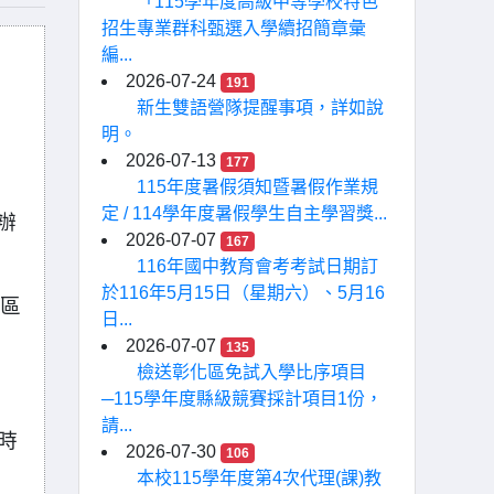
「115學年度高級中等學校特色
招生專業群科甄選入學續招簡章彙
編...
2026-07-24
191
新生雙語營隊提醒事項，詳如說
明。
2026-07-13
177
115年度暑假須知暨暑假作業規
定 / 114學年度暑假學生自主學習獎...
辦
2026-07-07
167
116年國中教育會考考試日期訂
於116年5月15日（星期六）、5月16
苗區
日...
2026-07-07
135
檢送彰化區免試入學比序項目
─115學年度縣級競賽採計項目1份，
請...
時
2026-07-30
106
本校115學年度第4次代理(課)教