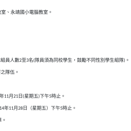
教室、永靖國小電腦教室。
隊組員人數
2
至
3
名
(
隊員須為同校學生，鼓勵不同性別學生組隊
)
。
賽之隊伍。
年
11
月
21
日
(
星期五
)
下午
5
時止。
14
年
11
月
28
日（星期五）下午
5
時止。
單。