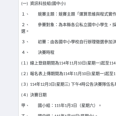
(
一
)
資訊科技組
(
國中小
)
１、
競賽主題：競賽主題「運算思維與程式實
２、
參賽對象：為本縣各公私立國中小學生，
選。
３、
初賽：由各國中小學校自行辦理徵選參加
４、
決賽時程
(
１
)
線上登錄期間為
114
年
11
月
10
日
(
星期一
)
起至
114
(
２
)
報名表上傳期間為
114
年
11
月
10
日
(
星期一
)
起至
1
(
３
) 114
年
12
月
3
日
(
星期三
)
下午
4
時公告決賽隊伍名
(
４
)
決賽日期
甲、
國小組：
115
年
1
月
3
日（星期六）。