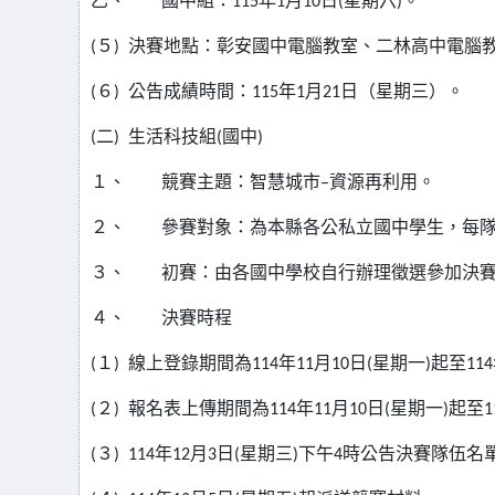
乙、
國中組：
115
年
1
月
10
日
(
星期六
)
。
(
５
)
決賽地點：彰安國中電腦教室、二林高中電腦
(
６
)
公告成績時間：
115
年
1
月
21
日（星期三）。
(
二
)
生活科技組
(
國中
)
１、
競賽主題：智慧城市–資源再利用。
２、
參賽對象：為本縣各公私立國中學生，每
３、
初賽：由各國中學校自行辦理徵選參加決
４、
決賽時程
(
１
)
線上登錄期間為
114
年
11
月
10
日
(
星期一
)
起至
114
(
２
)
報名表上傳期間為
114
年
11
月
10
日
(
星期一
)
起至
1
(
３
) 114
年
12
月
3
日
(
星期三
)
下午
4
時公告決賽隊伍名