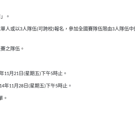
作」。
採單人或以
3
人隊伍
(
可跨校
)
報名，參加全國賽隊伍限由
3
人隊伍中
決賽之隊伍。
年
11
月
21
日
(
星期五
)
下午
5
時止。
14
年
11
月
28
日
(
星期五
)
下午
5
時止。
單。