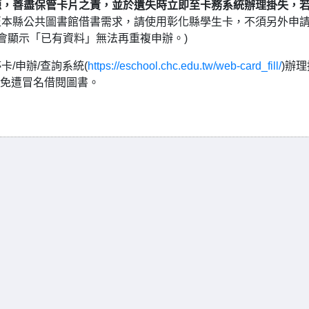
源，善盡保管卡片之責，並於遺失時立即至卡務系統辦理掛失，
至本縣公共圖書館借書需求，請使用彰化縣學生卡，不須另外申
會顯示「已有資料」無法再重複申辦。)
/申辦/查詢系統(
https://eschool.chc.edu.tw/web-card_fill/
)辦理
以免遭冒名借閱圖書。