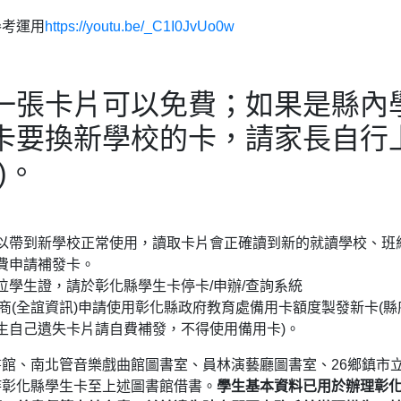
參考運用
https://youtu.be/_C1I0JvUo0w
一張卡片可以免費；如果是縣內
卡要換新學校的卡，請家長自行
)。
以帶到新學校正常使用，讀取卡片會正確讀到新的就讀學校、班
費申請補發卡。
學生證，請於彰化縣學生卡停卡/申辦/查詢系統
廠商(全誼資訊)申請使用彰化縣政府教育處備用卡額度製發新卡(縣
生自己遺失卡片請自費補發，不得使用備用卡)。
館、南北管音樂戲曲館圖書室、員林演藝廳圖書室、26鄉鎮市
持彰化縣學生卡至上述圖書館借書。
學生基本資料已用於辦理彰