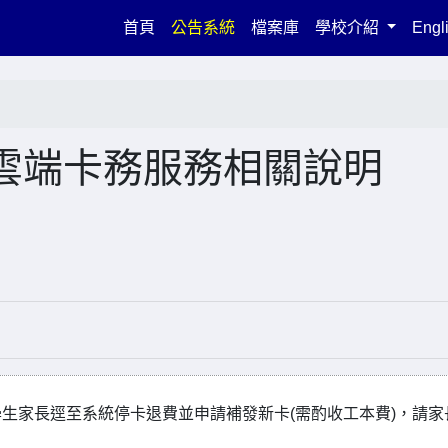
(current)
首頁
公告系統
檔案庫
學校介紹
Engl
雲端卡務服務相關說明
生家長逕至系統停卡退費並申請補發新卡(需酌收工本費)，請家