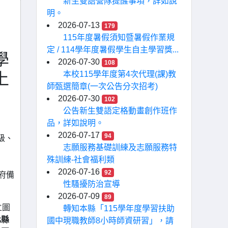
新生雙語營隊提醒事項，詳如說
明。
2026-07-13
179
115年度暑假須知暨暑假作業規
定 / 114學年度暑假學生自主學習獎...
學
2026-07-30
108
上
本校115學年度第4次代理(課)教
師甄選簡章(一次公告分次招考)
2026-07-30
102
公告新生雙語定格動畫創作班作
品，詳如說明。
2026-07-17
94
級、
志願服務基礎訓練及志願服務特
殊訓練-社會福利類
2026-07-16
92
府備
性騷擾防治宣導
2026-07-09
89
立圖
轉知本縣「115學年度學習扶助
化縣
國中現職教師8小時師資研習」，請