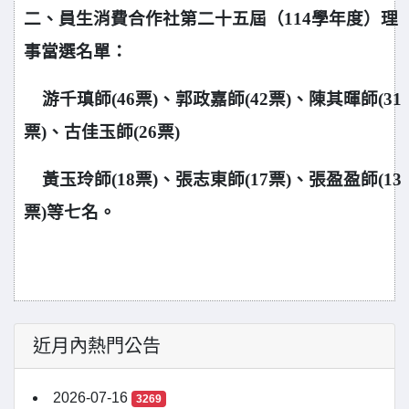
二、員生消費合作社第二十五屆（114學年度）理
事當選名單：
游千瑱師(46票)、郭政嘉師(42票)、陳其暉師(31
票)、古佳玉師(26票)
黃玉玲師(18票)、張志東師(17票)、張盈盈師(13
票)等七名。
近月內熱門公告
2026-07-16
3269