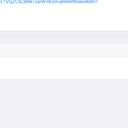
fGPcTVQZC6ZbNk72aiW-l4i1m-qmi0R8/viewform?