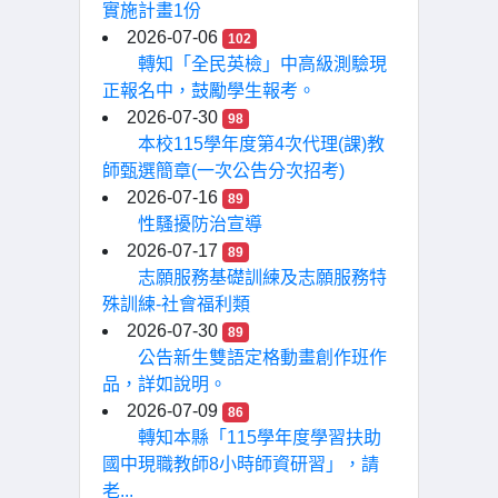
實施計畫1份
2026-07-06
102
轉知「全民英檢」中高級測驗現
正報名中，鼓勵學生報考。
2026-07-30
98
本校115學年度第4次代理(課)教
師甄選簡章(一次公告分次招考)
2026-07-16
89
性騷擾防治宣導
2026-07-17
89
志願服務基礎訓練及志願服務特
殊訓練-社會福利類
2026-07-30
89
公告新生雙語定格動畫創作班作
品，詳如說明。
2026-07-09
86
轉知本縣「115學年度學習扶助
國中現職教師8小時師資研習」，請
老...