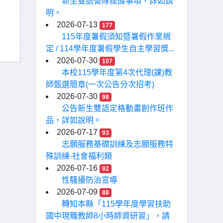
新生雙語營隊提醒事項，詳如說
明。
2026-07-13
177
115年度暑假須知暨暑假作業規
定 / 114學年度暑假學生自主學習獎...
2026-07-30
107
本校115學年度第4次代理(課)教
師甄選簡章(一次公告分次招考)
2026-07-30
98
公告新生雙語定格動畫創作班作
品，詳如說明。
2026-07-17
93
志願服務基礎訓練及志願服務特
殊訓練-社會福利類
2026-07-16
92
性騷擾防治宣導
2026-07-09
88
轉知本縣「115學年度學習扶助
國中現職教師8小時師資研習」，請